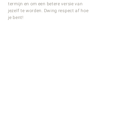
termijn en om een betere versie van
jezelf te worden. Dwing respect af hoe
je bent!
SOCIALE ASPECTEN
Onze wereld zit complex in elkaar of..
soms maken we hem zelf complex.
Werk, familie, relatie, vrienden, in werk
en vriendschappen wordt er een grote
aanspraak gemaakt op ons om de
ideale mens te zijn. Dat kan niet, gaat
niet. We hebben slechte dagen,
moeilijke
situaties, levenservaringen
met grote impact (ontslag, financiële
tegenvallers, verkeersongeluk). Het is
belangrijk om voor jezelf te kiezen, dat
respecteren jouw mensen en bovenal:
anders ben je niet in staat om zelf uit
de problemen te komen. Onze mensen
helpen jou, vertrouwen jou, staan aan