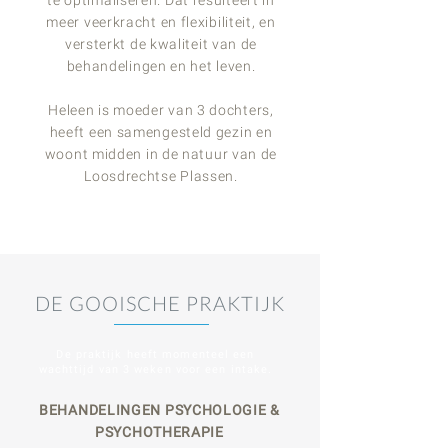
te optimaliseren. Dat resulteert in
meer veerkracht en flexibiliteit, en
versterkt
de kwaliteit van de
behandelingen en het leven.
Heleen is moeder van 3 dochters,
heeft een samengesteld gezin en
woont midden
in de natuur van de
Loosdrechtse Plassen.
DE GOOISCHE PRAKTIJK
De praktijk heeft
momenteel een
wachttijd van 3 weken
voor een intake.
BEHANDELINGEN PSYCHOLOGIE &
PSYCHOTHERAPIE